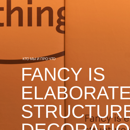
КТО МЫ И ПРО ЧТО
FANCY IS
ELABORATE
STRUCTUR