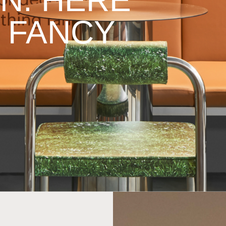
N. HERE
G FANCY